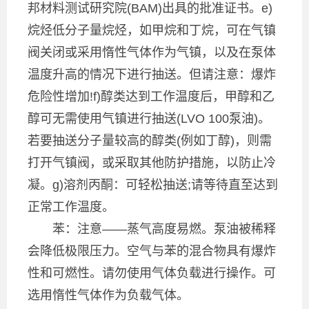
邦材料测试研究院(BAM)出具的批准证书。e)
烷烃低分子量烷烃，如甲烷和丁烷，可在气镇
阀关闭或采用惰性气体作为气镇，以及在泵体
温度升高的情况下进行抽送。但请注意：爆炸
危险性增加!f)醇类达到工作温度后，甲醇和乙
醇可无需使用气镇进行抽送(LVO 100泵油)。
若要抽送分子量较高的醇类(例如丁醇)，则需
打开气镇阀，或采取其他防护措施，以防止冷
凝。g)溶剂丙酮：可轻松抽送;请等待直至达到
正常工作温度。
苯：注意——蒸气高度易燃。泵油被稀释
会降低极限压力。空气与苯的混合物具有爆炸
性和可燃性。请勿使用气体负载进行操作。可
选用惰性气体作为负载气体。