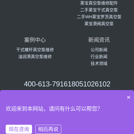
莱宝真空泵维修配件
二手莱宝干式真空泵
二手WH莱宝罗茨真空泵
莱宝滑阀真空泵
案例中心
新闻资讯
干式螺杆真空泵维修
公司新闻
油润滑真空泵维修
行业新闻
技术领域
400-613-7916
18051026102
周一至周五 08:30~17:30
×
欢迎来到本网站，请问有什么可以帮您？
Copyright © 2022
苏ICP备2022042881号-1
网站地图
现在咨询
稍后再说
友情链接
莱宝真空泵
优尼捷压缩机销售总部
优尼捷无油压缩机工厂